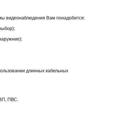
емы видеонаблюдения Вам понадобится:
выбор);
наружние);
пользовании длинных кабельных
ВП, ПВС.