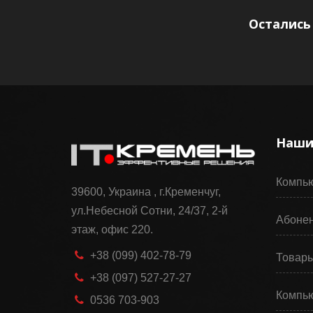
Остались
Наши
Компью
39600, Украина , г.Кременчуг,
ул.Небесной Сотни, 24/37, 2-й
Абонен
этаж, офис 220.
+38 (099) 402-78-79
Товары
+38 (097) 527-27-27
Компью
0536 703-903