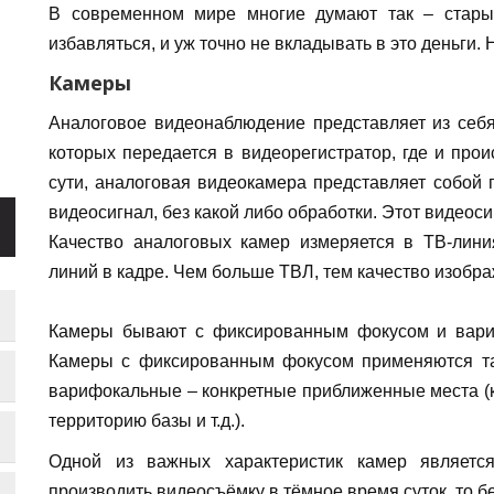
В современном мире многие думают так – стары
избавляться, и уж точно не вкладывать в это деньги.
Камеры
Аналоговое видеонаблюдение представляет из себя
которых передается в видеорегистратор, где и прои
сути, аналоговая видеокамера представляет собой
видеосигнал, без какой либо обработки. Этот видеос
Качество аналоговых камер измеряется в ТВ-лини
линий в кадре. Чем больше ТВЛ, тем качество изобра
Камеры бывают с фиксированным фокусом и вариф
Камеры с фиксированным фокусом применяются та
варифокальные – конкретные приближенные места (ка
территорию базы и т.д.).
Одной из важных характеристик камер является
производить видеосъёмку в тёмное время суток, то бе