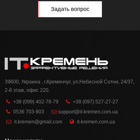
Задать вопрос
39600, Украина , г.Кременчуг, ул.Небесной Сотни, 24/37,
2-й этаж, офис 220.
+38 (099) 402-78-79
+38 (097) 527-27-27
0536 703-903
support@it-kremen.com.ua
it.kremen@gmail.com
it-kremen.com.ua